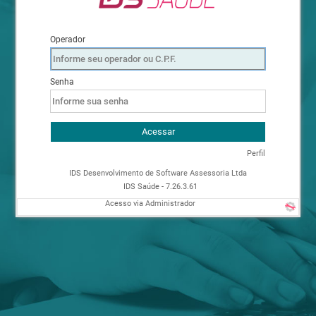
Operador
Senha
Acessar
Perfil
IDS Desenvolvimento de Software Assessoria Ltda
IDS Saúde - 7.26.3.61
Acesso via Administrador